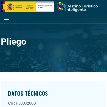
Saltar
Inicio
al
contenido
Menú
Pliego
DATOS TÉCNICOS
CIF:
P3003200G