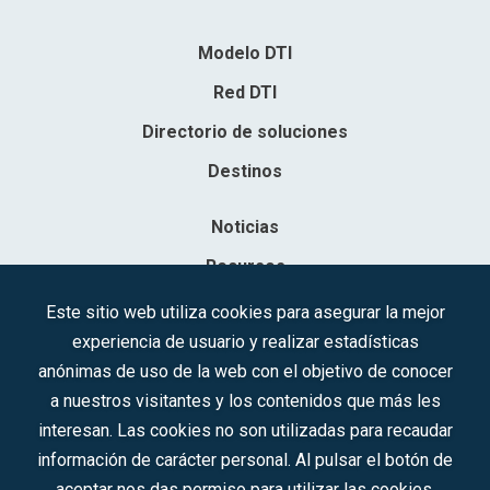
Modelo DTI
Red DTI
Directorio de soluciones
Destinos
Noticias
Recursos
Contacto
Este sitio web utiliza cookies para asegurar la mejor
experiencia de usuario y realizar estadísticas
Sociedad Mercantil Estatal para la Gestión de la Innovación y las
anónimas de uso de la web con el objetivo de conocer
Tecnologías Turísticas, S.A.M.P.
a nuestros visitantes y los contenidos que más les
Inscrita en el R.M. de Madrid, T, 12593, Se. 8, F. 129, H. 201.307.
interesan. Las cookies no son utilizadas para recaudar
C.I.F.: A-81/874.984
información de carácter personal. Al pulsar el botón de
aceptar nos das permiso para utilizar las cookies.