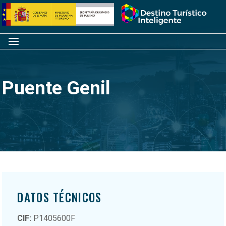
Saltar
Inicio
al
contenido
Menú
Puente Genil
DATOS TÉCNICOS
CIF:
P1405600F