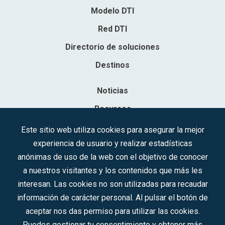
Modelo DTI
Red DTI
Directorio de soluciones
Destinos
Noticias
Recursos
Contacto
Este sitio web utiliza cookies para asegurar la mejor
experiencia de usuario y realizar estadísticas
Sociedad Mercantil Estatal para la Gestión de la Innovación y las
anónimas de uso de la web con el objetivo de conocer
Tecnologías Turísticas, S.A.M.P.
a nuestros visitantes y los contenidos que más les
Inscrita en el R.M. de Madrid, T, 12593, Se. 8, F. 129, H. 201.307.
interesan. Las cookies no son utilizadas para recaudar
C.I.F.: A-81/874.984
información de carácter personal. Al pulsar el botón de
aceptar nos das permiso para utilizar las cookies.
Síguenos en redes sociales:
Puedes gestionar tu consentimiento y obtener más