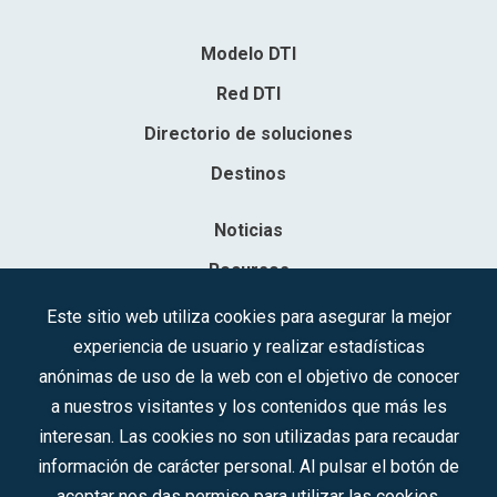
Modelo DTI
Red DTI
Directorio de soluciones
Destinos
Noticias
Recursos
Contacto
Este sitio web utiliza cookies para asegurar la mejor
experiencia de usuario y realizar estadísticas
Sociedad Mercantil Estatal para la Gestión de la Innovación y las
anónimas de uso de la web con el objetivo de conocer
Tecnologías Turísticas, S.A.M.P.
a nuestros visitantes y los contenidos que más les
Inscrita en el R.M. de Madrid, T, 12593, Se. 8, F. 129, H. 201.307.
interesan. Las cookies no son utilizadas para recaudar
C.I.F.: A-81/874.984
información de carácter personal. Al pulsar el botón de
aceptar nos das permiso para utilizar las cookies.