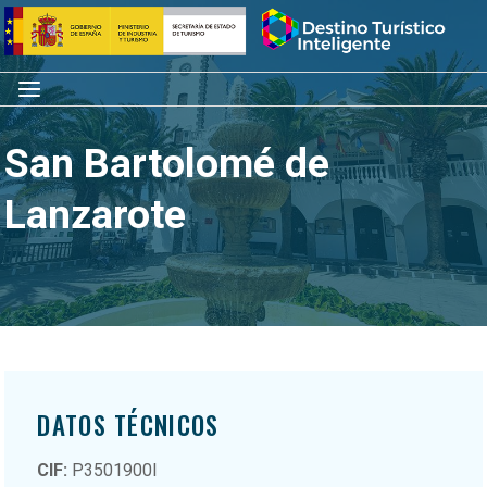
Saltar
Inicio
al
contenido
Menú
San Bartolomé de
Lanzarote
DATOS TÉCNICOS
CIF:
P3501900I