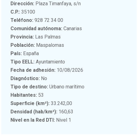
Dirección:
Plaza Timanfaya, s/n
C.P.:
35100
Teléfono:
928 72 34 00
Comunidad autónoma:
Canarias
Provincia:
Las Palmas
Población:
Maspalomas
País:
España
Tipo EELL:
Ayuntamiento
Fecha de adhesión:
10/08/2026
Diagnóstico:
No
Tipo de destino:
Urbano marítimo
Habitantes:
53
Superficie (km²):
33.242,00
Densidad (hab/km²):
160,63
Nivel en la Red DTI:
Nivel 1