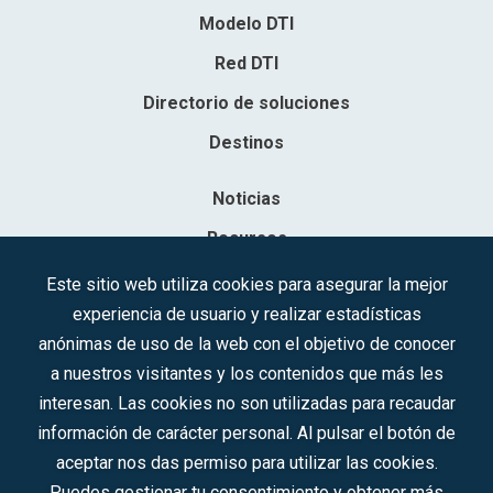
Modelo DTI
Red DTI
Directorio de soluciones
Destinos
Noticias
Recursos
Contacto
Este sitio web utiliza cookies para asegurar la mejor
experiencia de usuario y realizar estadísticas
Sociedad Mercantil Estatal para la Gestión de la Innovación y las
anónimas de uso de la web con el objetivo de conocer
Tecnologías Turísticas, S.A.M.P.
a nuestros visitantes y los contenidos que más les
Inscrita en el R.M. de Madrid, T, 12593, Se. 8, F. 129, H. 201.307.
interesan. Las cookies no son utilizadas para recaudar
C.I.F.: A-81/874.984
información de carácter personal. Al pulsar el botón de
aceptar nos das permiso para utilizar las cookies.
Síguenos en redes sociales:
Puedes gestionar tu consentimiento y obtener más