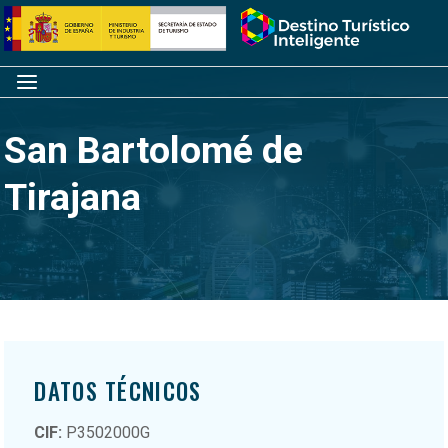
Saltar
Inicio
al
contenido
Menú
San Bartolomé de
Tirajana
DATOS TÉCNICOS
CIF:
P3502000G