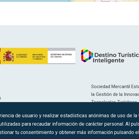
Sociedad Mercantil Esta
la Gestión de la Innovac
s
Tecnologías Turísticas, 
Inscrita en el R.M. de Ma
riencia de usuario y realizar estadísticas anónimas de uso de la
12593, Se. 8, F. 129, H. 
ilizadas para recaudar información de carácter personal. Al puls
tionar tu consentimiento y obtener más información pulsando el 
C.I.F.: A-81/874.984