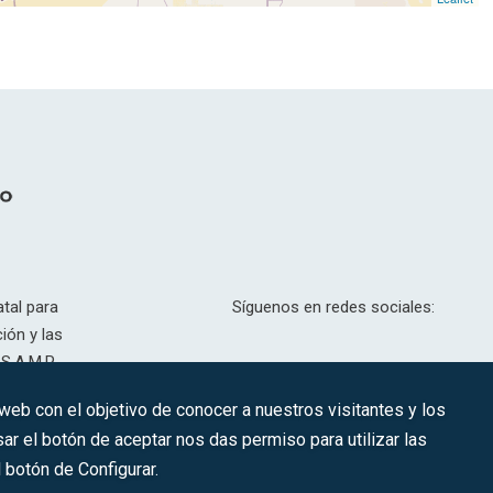
tal para
Síguenos en redes sociales:
ión y las
S.A.M.P.
drid, T,
 web con el objetivo de conocer a nuestros visitantes y los
201.307.
ar el botón de aceptar nos das permiso para utilizar las
CONTACTO
botón de Configurar.