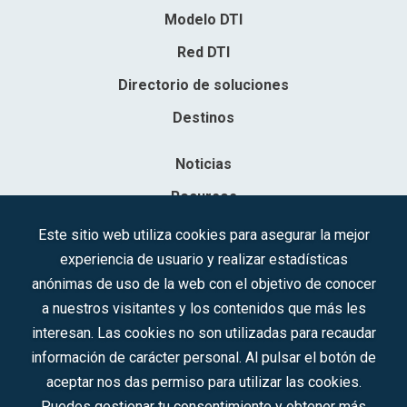
Modelo DTI
Red DTI
Directorio de soluciones
Destinos
Noticias
Recursos
Contacto
Este sitio web utiliza cookies para asegurar la mejor
experiencia de usuario y realizar estadísticas
Sociedad Mercantil Estatal para la Gestión de la Innovación y las
anónimas de uso de la web con el objetivo de conocer
Tecnologías Turísticas, S.A.M.P.
a nuestros visitantes y los contenidos que más les
Inscrita en el R.M. de Madrid, T, 12593, Se. 8, F. 129, H. 201.307.
interesan. Las cookies no son utilizadas para recaudar
C.I.F.: A-81/874.984
información de carácter personal. Al pulsar el botón de
aceptar nos das permiso para utilizar las cookies.
Síguenos en redes sociales:
Puedes gestionar tu consentimiento y obtener más