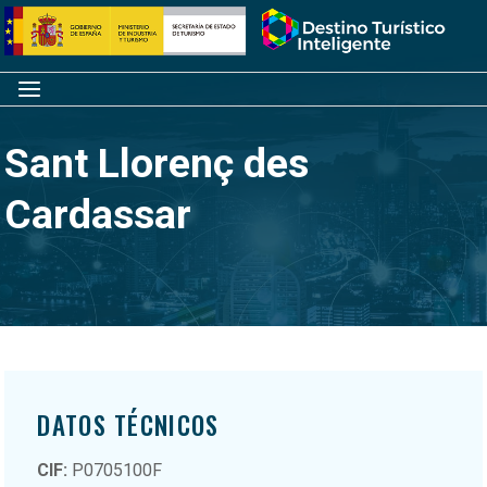
Saltar
Inicio
al
contenido
Menú
Sant Llorenç des
Cardassar
DATOS TÉCNICOS
CIF:
P0705100F