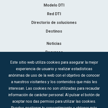
Modelo DTI
Red DTI
Directorio de soluciones
Destinos
Noticias
Recursos
Contacto
Este sitio web utiliza cookies para asegurar la mejor
experiencia de usuario y realizar estadísticas
Sociedad Mercantil Estatal para la Gestión de la Innovación y las
anónimas de uso de la web con el objetivo de conocer
Tecnologías Turísticas, S.A.M.P.
a nuestros visitantes y los contenidos que más les
Inscrita en el R.M. de Madrid, T, 12593, Se. 8, F. 129, H. 201.307.
interesan. Las cookies no son utilizadas para recaudar
C.I.F.: A-81/874.984
información de carácter personal. Al pulsar el botón de
aceptar nos das permiso para utilizar las cookies.
Síguenos en redes sociales:
Puedes gestionar tu consentimiento y obtener más