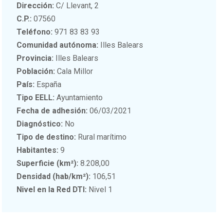
Dirección:
C/ Llevant, 2
C.P.:
07560
Teléfono:
971 83 83 93
Comunidad autónoma:
Illes Balears
Provincia:
Illes Balears
Población:
Cala Millor
País:
España
Tipo EELL:
Ayuntamiento
Fecha de adhesión:
06/03/2021
Diagnóstico:
No
Tipo de destino:
Rural marítimo
Habitantes:
9
Superficie (km²):
8.208,00
Densidad (hab/km²):
106,51
Nivel en la Red DTI:
Nivel 1