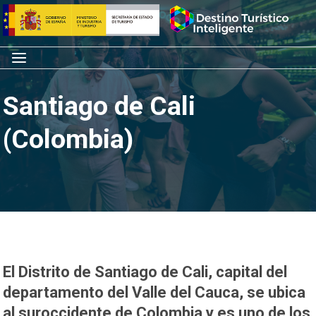
Saltar
Inicio
al
contenido
Menú
Santiago de Cali
(Colombia)
El Distrito de Santiago de Cali, capital del
departamento del Valle del Cauca, se ubica
al suroccidente de Colombia y es uno de los