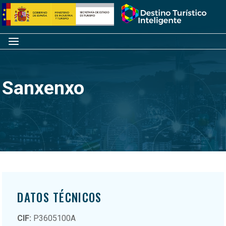
Saltar
Inicio
al
contenido
Menú
Sanxenxo
DATOS TÉCNICOS
CIF:
P3605100A