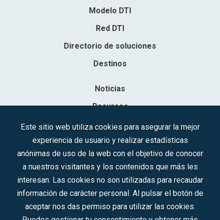
Modelo DTI
Red DTI
Directorio de soluciones
Destinos
Noticias
Recursos
Contacto
Este sitio web utiliza cookies para asegurar la mejor
experiencia de usuario y realizar estadísticas
Sociedad Mercantil Estatal para la Gestión de la Innovación y las
anónimas de uso de la web con el objetivo de conocer
Tecnologías Turísticas, S.A.M.P.
a nuestros visitantes y los contenidos que más les
Inscrita en el R.M. de Madrid, T, 12593, Se. 8, F. 129, H. 201.307.
interesan. Las cookies no son utilizadas para recaudar
C.I.F.: A-81/874.984
información de carácter personal. Al pulsar el botón de
aceptar nos das permiso para utilizar las cookies.
Síguenos en redes sociales:
Puedes gestionar tu consentimiento y obtener más