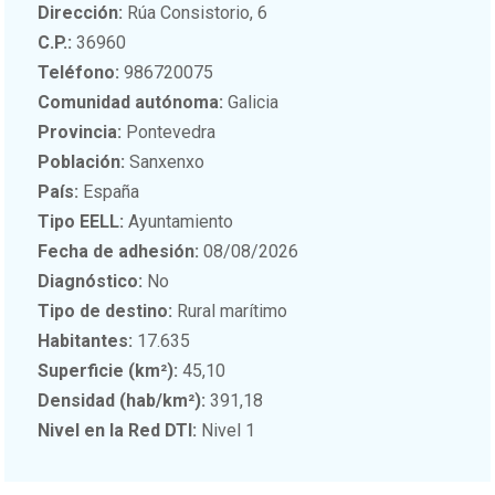
Dirección:
Rúa Consistorio, 6
C.P.:
36960
Teléfono:
986720075
Comunidad autónoma:
Galicia
Provincia:
Pontevedra
Población:
Sanxenxo
País:
España
Tipo EELL:
Ayuntamiento
Fecha de adhesión:
08/08/2026
Diagnóstico:
No
Tipo de destino:
Rural marítimo
Habitantes:
17.635
Superficie (km²):
45,10
Densidad (hab/km²):
391,18
Nivel en la Red DTI:
Nivel 1