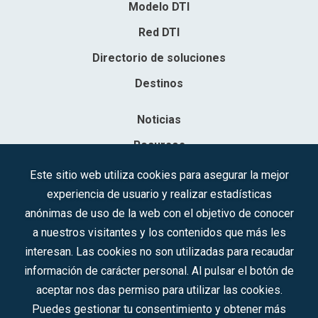
Modelo DTI
Red DTI
Directorio de soluciones
Destinos
Noticias
Recursos
Contacto
Este sitio web utiliza cookies para asegurar la mejor
experiencia de usuario y realizar estadísticas
Sociedad Mercantil Estatal para la Gestión de la Innovación y las
anónimas de uso de la web con el objetivo de conocer
Tecnologías Turísticas, S.A.M.P.
a nuestros visitantes y los contenidos que más les
Inscrita en el R.M. de Madrid, T, 12593, Se. 8, F. 129, H. 201.307.
interesan. Las cookies no son utilizadas para recaudar
C.I.F.: A-81/874.984
información de carácter personal. Al pulsar el botón de
aceptar nos das permiso para utilizar las cookies.
Síguenos en redes sociales:
Puedes gestionar tu consentimiento y obtener más