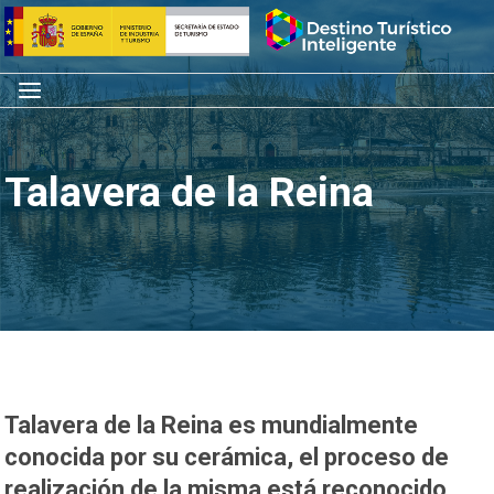
Saltar
Inicio
al
contenido
Menú
Talavera de la Reina
Talavera de la Reina es mundialmente
conocida por su cerámica, el proceso de
realización de la misma está reconocido