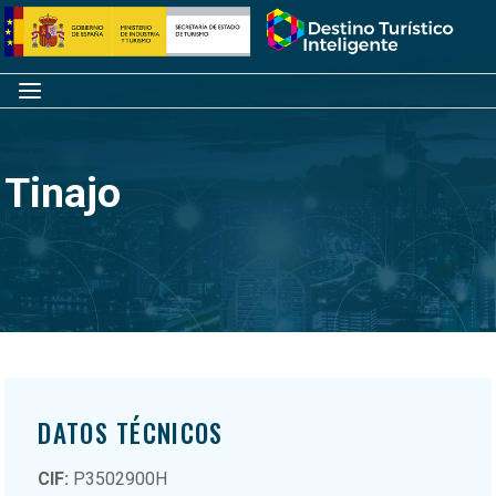
Saltar
Inicio
al
contenido
Menú
Tinajo
DATOS TÉCNICOS
CIF:
P3502900H