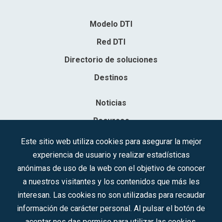
Modelo DTI
Red DTI
Directorio de soluciones
Destinos
Noticias
Recursos
Contacto
Este sitio web utiliza cookies para asegurar la mejor
experiencia de usuario y realizar estadísticas
Sociedad Mercantil Estatal para la Gestión de la Innovación y las
anónimas de uso de la web con el objetivo de conocer
Tecnologías Turísticas, S.A.M.P.
a nuestros visitantes y los contenidos que más les
Inscrita en el R.M. de Madrid, T, 12593, Se. 8, F. 129, H. 201.307.
interesan. Las cookies no son utilizadas para recaudar
C.I.F.: A-81/874.984
información de carácter personal. Al pulsar el botón de
aceptar nos das permiso para utilizar las cookies.