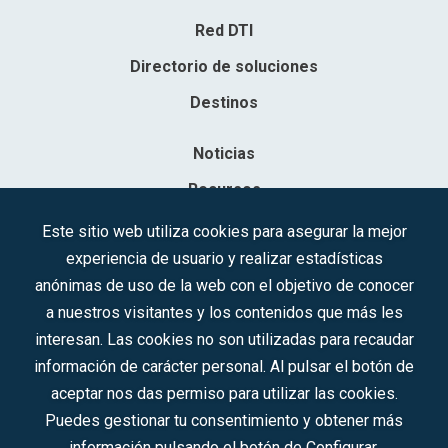
Red DTI
Directorio de soluciones
Destinos
Noticias
Recursos
Contacto
Este sitio web utiliza cookies para asegurar la mejor
experiencia de usuario y realizar estadísticas
Sociedad Mercantil Estatal para la Gestión de la Innovación y las
anónimas de uso de la web con el objetivo de conocer
Tecnologías Turísticas, S.A.M.P.
a nuestros visitantes y los contenidos que más les
Inscrita en el R.M. de Madrid, T, 12593, Se. 8, F. 129, H. 201.307.
interesan. Las cookies no son utilizadas para recaudar
C.I.F.: A-81/874.984
información de carácter personal. Al pulsar el botón de
aceptar nos das permiso para utilizar las cookies.
Síguenos en redes sociales:
Puedes gestionar tu consentimiento y obtener más
información pulsando el botón de Configurar.