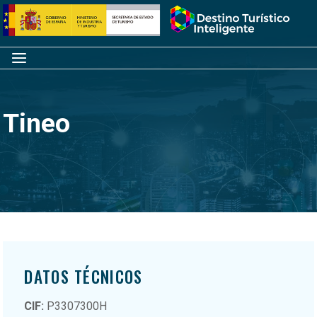
Saltar
Inicio
al
contenido
Menú
Tineo
DATOS TÉCNICOS
CIF:
P3307300H