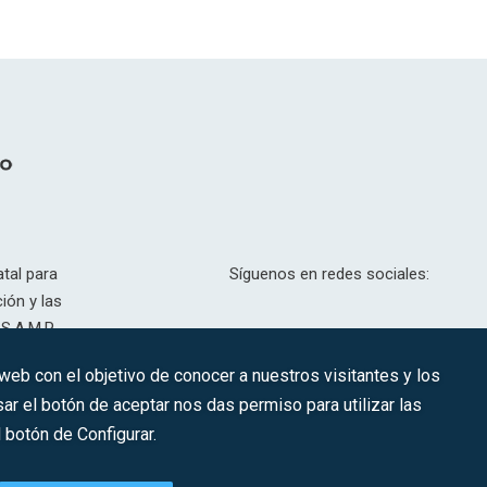
tal para
Síguenos en redes sociales:
ión y las
S.A.M.P.
drid, T,
 web con el objetivo de conocer a nuestros visitantes y los
201.307.
ar el botón de aceptar nos das permiso para utilizar las
CONTACTO
botón de Configurar.