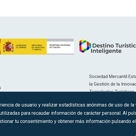
Sociedad Mercantil Esta
la Gestión de la Innovac
s
Tecnologías Turísticas, 
Inscrita en el R.M. de Ma
riencia de usuario y realizar estadísticas anónimas de uso de la
12593, Se. 8, F. 129, H. 
ilizadas para recaudar información de carácter personal. Al puls
tionar tu consentimiento y obtener más información pulsando el 
C.I.F.: A-81/874.984