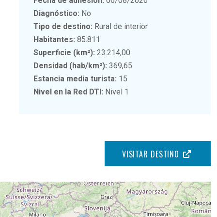
Fecha de adhesión:
06/08/2026
Diagnóstico:
No
Tipo de destino:
Rural de interior
Habitantes:
85.811
Superficie (km²):
23.214,00
Densidad (hab/km²):
369,65
Estancia media turista:
15
Nivel en la Red DTI:
Nivel 1
VISITAR DESTINO