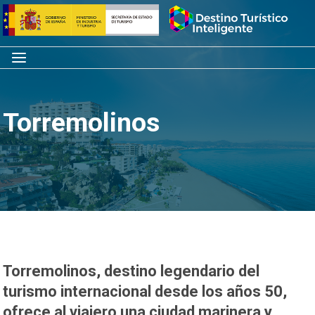
Saltar
Inicio
al
contenido
Menú
Torremolinos
Torremolinos, destino legendario del
turismo internacional desde los años 50,
ofrece al viajero una ciudad marinera y