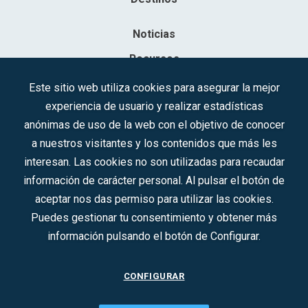
Noticias
Recursos
Contacto
Este sitio web utiliza cookies para asegurar la mejor
experiencia de usuario y realizar estadísticas
Sociedad Mercantil Estatal para la Gestión de la Innovación y las
anónimas de uso de la web con el objetivo de conocer
Tecnologías Turísticas, S.A.M.P.
a nuestros visitantes y los contenidos que más les
Inscrita en el R.M. de Madrid, T, 12593, Se. 8, F. 129, H. 201.307.
interesan. Las cookies no son utilizadas para recaudar
C.I.F.: A-81/874.984
información de carácter personal. Al pulsar el botón de
aceptar nos das permiso para utilizar las cookies.
Síguenos en redes sociales:
Puedes gestionar tu consentimiento y obtener más
información pulsando el botón de Configurar.
CONTACTO
CONFIGURAR