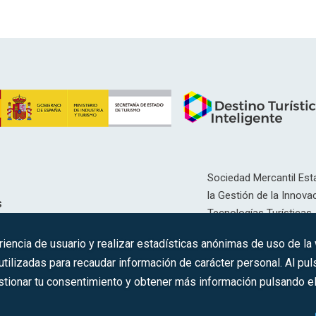
Sociedad Mercantil Esta
la Gestión de la Innovac
s
Tecnologías Turísticas, 
Inscrita en el R.M. de Ma
riencia de usuario y realizar estadísticas anónimas de uso de la
12593, Se. 8, F. 129, H. 
ilizadas para recaudar información de carácter personal. Al puls
tionar tu consentimiento y obtener más información pulsando el 
C.I.F.: A-81/874.984