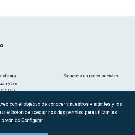
tal para
Síguenos en redes sociales:
ión y las
S.A.M.P.
drid, T,
 web con el objetivo de conocer a nuestros visitantes y los
201.307.
ar el botón de aceptar nos das permiso para utilizar las
CONTACTO
botón de Configurar.