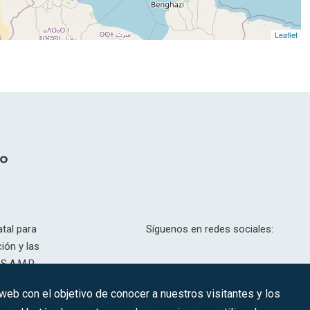
Leaflet
tal para
Síguenos en redes sociales:
ión y las
S.A.M.P.
drid, T,
 web con el objetivo de conocer a nuestros visitantes y los
201.307.