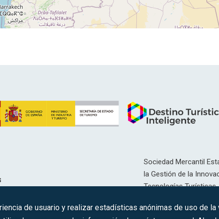
Sociedad Mercantil Esta
la Gestión de la Innovac
s
Tecnologías Turísticas, 
Inscrita en el R.M. de Ma
riencia de usuario y realizar estadísticas anónimas de uso de la
12593, Se. 8, F. 129, H. 