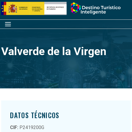
Saltar
Inicio
al
contenido
Menú
Valverde de la Virgen
DATOS TÉCNICOS
CIF:
P2419200G