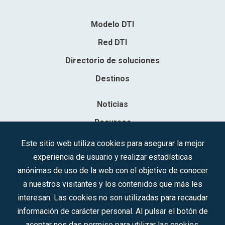
Modelo DTI
Red DTI
Directorio de soluciones
Destinos
Noticias
Recursos
Contacto
Este sitio web utiliza cookies para asegurar la mejor
experiencia de usuario y realizar estadísticas
Sociedad Mercantil Estatal para la Gestión de la Innovación y las
anónimas de uso de la web con el objetivo de conocer
Tecnologías Turísticas, S.A.M.P.
a nuestros visitantes y los contenidos que más les
Inscrita en el R.M. de Madrid, T, 12593, Se. 8, F. 129, H. 201.307.
interesan. Las cookies no son utilizadas para recaudar
C.I.F.: A-81/874.984
información de carácter personal. Al pulsar el botón de
aceptar nos das permiso para utilizar las cookies.