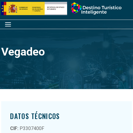
Saltar
Inicio
al
contenido
Menú
Vegadeo
DATOS TÉCNICOS
CIF:
P3307400F