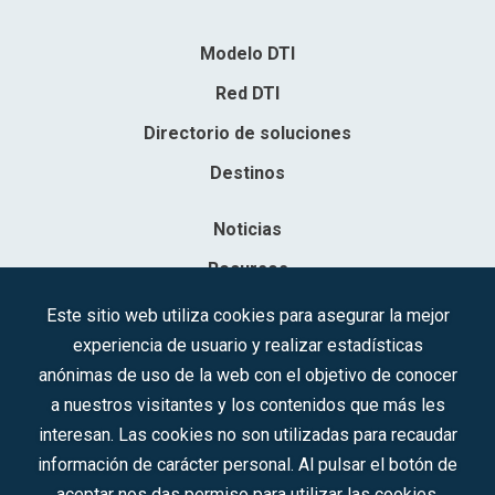
Modelo DTI
Red DTI
Directorio de soluciones
Destinos
Noticias
Recursos
Contacto
Este sitio web utiliza cookies para asegurar la mejor
experiencia de usuario y realizar estadísticas
Sociedad Mercantil Estatal para la Gestión de la Innovación y las
anónimas de uso de la web con el objetivo de conocer
Tecnologías Turísticas, S.A.M.P.
a nuestros visitantes y los contenidos que más les
Inscrita en el R.M. de Madrid, T, 12593, Se. 8, F. 129, H. 201.307.
interesan. Las cookies no son utilizadas para recaudar
C.I.F.: A-81/874.984
información de carácter personal. Al pulsar el botón de
aceptar nos das permiso para utilizar las cookies.