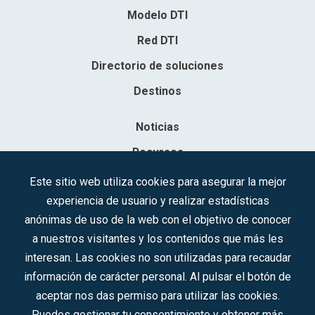
Modelo DTI
Red DTI
Directorio de soluciones
Destinos
Noticias
Recursos
Contacto
Este sitio web utiliza cookies para asegurar la mejor
experiencia de usuario y realizar estadísticas
Sociedad Mercantil Estatal para la Gestión de la Innovación y las
anónimas de uso de la web con el objetivo de conocer
Tecnologías Turísticas, S.A.M.P.
a nuestros visitantes y los contenidos que más les
Inscrita en el R.M. de Madrid, T, 12593, Se. 8, F. 129, H. 201.307.
interesan. Las cookies no son utilizadas para recaudar
C.I.F.: A-81/874.984
información de carácter personal. Al pulsar el botón de
aceptar nos das permiso para utilizar las cookies.
Síguenos en redes sociales:
Puedes gestionar tu consentimiento y obtener más