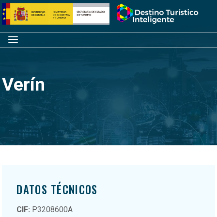
Saltar
Inicio
al
contenido
Menú
Verín
DATOS TÉCNICOS
CIF:
P3208600A