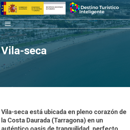
Saltar
Inicio
al
contenido
Menú
Vila-seca
Vila-seca está ubicada en pleno corazón de
la Costa Daurada (Tarragona) en un
auténtico oasis de tranquilidad, perfecto