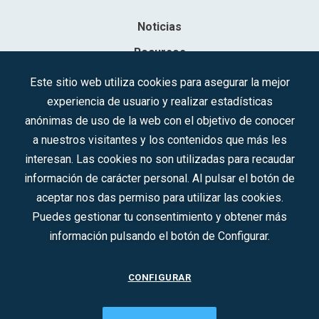
Noticias
Recursos
Contacto
Este sitio web utiliza cookies para asegurar la mejor
experiencia de usuario y realizar estadísticas
Sociedad Mercantil Estatal para la Gestión de la Innovación y las
anónimas de uso de la web con el objetivo de conocer
Tecnologías Turísticas, S.A.M.P.
a nuestros visitantes y los contenidos que más les
Inscrita en el R.M. de Madrid, T, 12593, Se. 8, F. 129, H. 201.307.
interesan. Las cookies no son utilizadas para recaudar
C.I.F.: A-81/874.984
información de carácter personal. Al pulsar el botón de
aceptar nos das permiso para utilizar las cookies.
Síguenos en redes sociales:
Puedes gestionar tu consentimiento y obtener más
información pulsando el botón de Configurar.
CONTACTO
CONFIGURAR