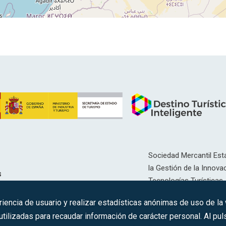
Sociedad Mercantil Esta
la Gestión de la Innovac
s
Tecnologías Turísticas, 
Inscrita en el R.M. de Ma
riencia de usuario y realizar estadísticas anónimas de uso de la
12593, Se. 8, F. 129, H. 
ilizadas para recaudar información de carácter personal. Al puls