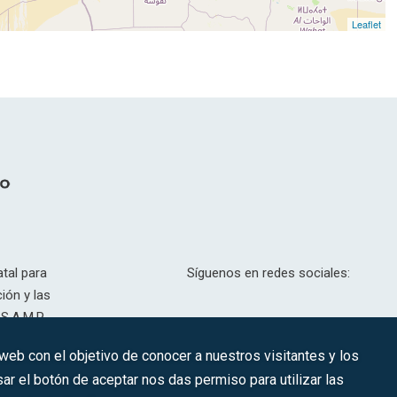
Leaflet
tal para
Síguenos en redes sociales:
ión y las
S.A.M.P.
drid, T,
 web con el objetivo de conocer a nuestros visitantes y los
201.307.
ar el botón de aceptar nos das permiso para utilizar las
CONTACTO