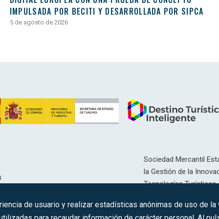
IMPULSADA POR BECITI Y DESARROLLADA POR SIPCA
5 de agosto de 2026
Sociedad Mercantil Esta
la Gestión de la Innovac
s
Tecnologías Turísticas, 
Inscrita en el R.M. de Ma
riencia de usuario y realizar estadísticas anónimas de uso de la
12593, Se. 8, F. 129, H. 
ilizadas para recaudar información de carácter personal. Al puls