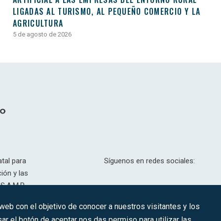
LIGADAS AL TURISMO, AL PEQUEÑO COMERCIO Y LA
AGRICULTURA
5 de agosto de 2026
tal para
Síguenos en redes sociales:
ión y las
S.A.M.P.
drid, T,
 web con el objetivo de conocer a nuestros visitantes y los
201.307.
ar el botón de aceptar nos das permiso para utilizar las