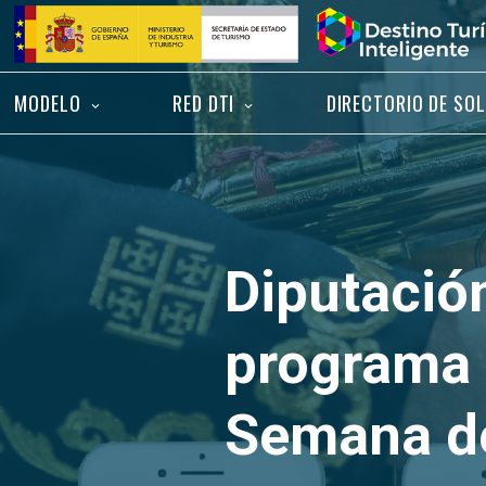
Saltar
Inicio
al
contenido
MODELO
RED DTI
DIRECTORIO DE SO
Diputación
programa 
Semana de