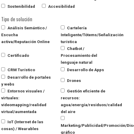
Sostenibilidad
Accesibilidad
Tipo de solución
Análisis Semántico /
Cartelería
Escucha
Inteligente/Tótems/Señalización
activa/Reputación Online
turística
Chatbot /
Certificado
Procesamiento del
lenguaje natural
CRM Turístico
Desarrollo de Apps
Desarrollo de portales
Drones
y webs
Entornos visuales /
Gestión eficiente de
virtuales:
recursos:
videomapping/realidad
agua/energía/residuos/calidad
virtual/aumentada
del aire
IoT (Internet de las
Marketing/Publicidad/Promoción/Dis
cosas) / Wearables
gráfico