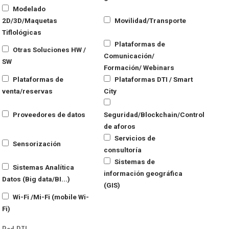
Modelado
2D/3D/Maquetas
Movilidad/Transporte
Tiflológicas
Plataformas de
Otras Soluciones HW /
Comunicación/
SW
Formación/ Webinars
Plataformas de
Plataformas DTI / Smart
venta/reservas
City
Proveedores de datos
Seguridad/Blockchain/Control
de aforos
Servicios de
Sensorización
consultoría
Sistemas de
Sistemas Analítica
información geográfica
Datos (Big data/BI...)
(GIS)
Wi-Fi /Mi-Fi (mobile Wi-
Fi)