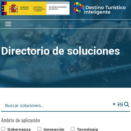
Saltar
Inicio
al
contenido
Menú
Directorio de soluciones
Ambito de aplicación
Gobernanza
Innovación
Tecnología