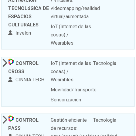
ACTIVACIóN
/ virtuales:
TECNOLóGICA DE
videomapping/realidad
ESPACIOS
virtual/aumentada
CULTURALES
IoT (Internet de las
Invelon
cosas) /
Wearables
CONTROL
IoT (Internet de las
Tecnología
CROSS
cosas) /
CINNIA TECH
Wearables
Movilidad/Transporte
Sensorización
CONTROL
Gestión eficiente
Tecnología
PASS
de recursos: