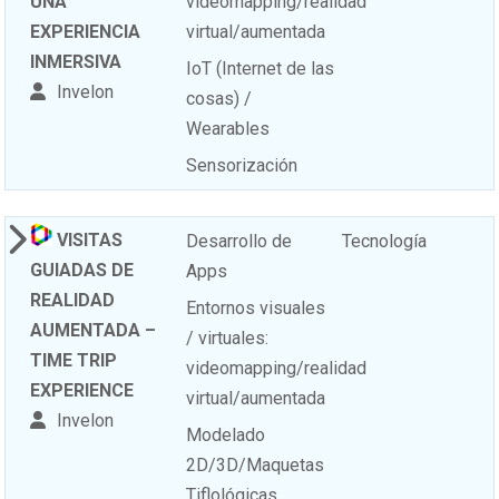
UNA
videomapping/realidad
EXPERIENCIA
virtual/aumentada
INMERSIVA
IoT (Internet de las
Invelon
cosas) /
Wearables
Sensorización
VISITAS
Desarrollo de
Tecnología
GUIADAS DE
Apps
REALIDAD
Entornos visuales
AUMENTADA –
/ virtuales:
TIME TRIP
videomapping/realidad
EXPERIENCE
virtual/aumentada
Invelon
Modelado
2D/3D/Maquetas
Tiflológicas