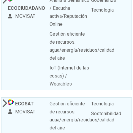
Análisis Semántico
Gobernanza
ECOCIUDADANO
/ Escucha
Tecnología
MOVISAT
activa/Reputación
Online
Gestión eficiente
de recursos:
agua/energía/residuos/calidad
del aire
IoT (Internet de las
cosas) /
Wearables
ECOSAT
Gestión eficiente
Tecnología
MOVISAT
de recursos:
Sostenibilidad
agua/energía/residuos/calidad
del aire