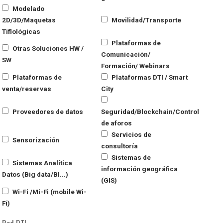
Modelado
2D/3D/Maquetas
Movilidad/Transporte
Tiflológicas
Plataformas de
Otras Soluciones HW /
Comunicación/
SW
Formación/ Webinars
Plataformas de
Plataformas DTI / Smart
venta/reservas
City
Proveedores de datos
Seguridad/Blockchain/Control
de aforos
Servicios de
Sensorización
consultoría
Sistemas de
Sistemas Analítica
información geográfica
Datos (Big data/BI...)
(GIS)
Wi-Fi /Mi-Fi (mobile Wi-
Fi)