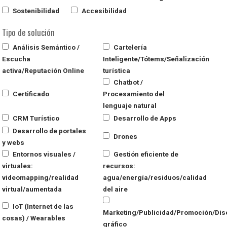
Sostenibilidad
Accesibilidad
Tipo de solución
Análisis Semántico /
Cartelería
Escucha
Inteligente/Tótems/Señalización
activa/Reputación Online
turística
Chatbot /
Certificado
Procesamiento del
lenguaje natural
CRM Turístico
Desarrollo de Apps
Desarrollo de portales
Drones
y webs
Entornos visuales /
Gestión eficiente de
virtuales:
recursos:
videomapping/realidad
agua/energía/residuos/calidad
virtual/aumentada
del aire
IoT (Internet de las
Marketing/Publicidad/Promoción/Dis
cosas) / Wearables
gráfico