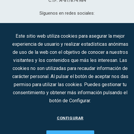
C.I.F.: A-81/874.984
Síguenos en redes sociales:
Este sitio web utiliza cookies para asegurar la mejor
CONTACTO
experiencia de usuario y realizar estadísticas anónimas
de uso de la web con el objetivo de conocer a nuestros
visitantes y los contenidos que más les interesan. Las
2022 © DTI · Todos los derechos reservados ·
Aviso legal
·
cookies no son utilizadas para recaudar información de
Política de privacidad
·
Política de Cookies
carácter personal. Al pulsar el botón de aceptar nos das
permiso para utilizar las cookies. Puedes gestionar tu
consentimiento y obtener más información pulsando el
botón de Configurar.
CONFIGURAR