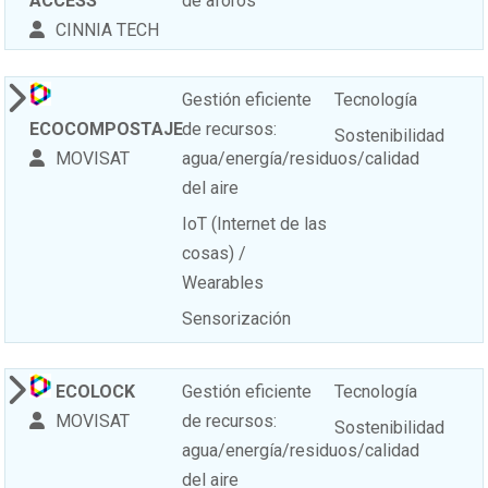
ACCESS
de aforos
CINNIA TECH
Gestión eficiente
Tecnología
ECOCOMPOSTAJE
de recursos:
Sostenibilidad
MOVISAT
agua/energía/residuos/calidad
del aire
IoT (Internet de las
cosas) /
Wearables
Sensorización
ECOLOCK
Gestión eficiente
Tecnología
MOVISAT
de recursos:
Sostenibilidad
agua/energía/residuos/calidad
del aire