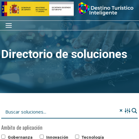
Saltar
Inicio
al
contenido
Menú
Directorio de soluciones
Ambito de aplicación
Gobernanza
Innovación
Tecnología