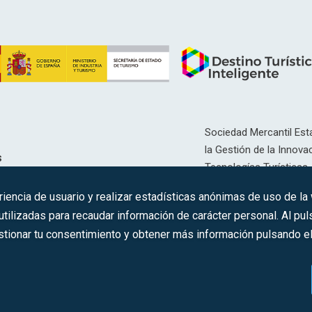
Sociedad Mercantil Esta
la Gestión de la Innovac
s
Tecnologías Turísticas, 
Inscrita en el R.M. de Ma
riencia de usuario y realizar estadísticas anónimas de uso de la
12593, Se. 8, F. 129, H. 
ilizadas para recaudar información de carácter personal. Al puls
tionar tu consentimiento y obtener más información pulsando el 
C.I.F.: A-81/874.984
s los derechos reservados ·
Aviso legal
·
Política de privacidad
·