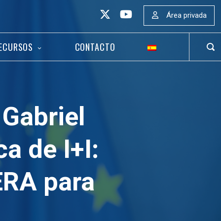
Área privada
ECURSOS
CONTACTO
ABR
BAR
DE
BÚS
 Gabriel
ca de I+I:
ERA para