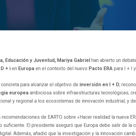
ra, Educación y Juventud, Mariya Gabriel
han abierto un debat
 D + i
en
Europa
en el contexto del nuevo
Pacto ERA
para I + I
concreta para alcanzar el objetivo de
inversión en I + D
; recon
egia europea
ambiciosa sobre infraestructuras tecnológicas; cre
ional y regional a los ecosistemas de innovación industrial; y de
as recomendaciones de EARTO sobre «Hacer realidad la nueva ERA 
o suficiente. El presidente aseguró que Europa debe salir de la
digital. Además, añadió que la investigación y la innovación cambi