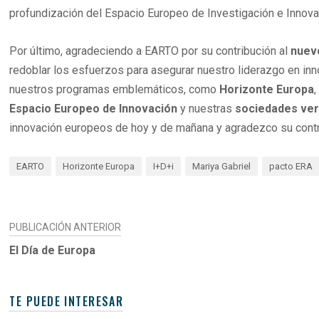
profundización del Espacio Europeo de Investigación e Innovac
Por último, agradeciendo a EARTO por su contribución al
nuevo
redoblar los esfuerzos para asegurar nuestro liderazgo en inn
nuestros programas emblemáticos, como
Horizonte Europa
Espacio Europeo de Innovación
y nuestras
sociedades verd
innovación europeos de hoy y de mañana y agradezco su contr
EARTO
Horizonte Europa
I+D+i
Mariya Gabriel
pacto ERA
NAVEGACIÓN
PUBLICACIÓN ANTERIOR
DE
El Día de Europa
ENTRADAS
TE PUEDE INTERESAR