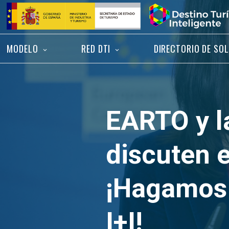
Saltar
Inicio
al
contenido
MODELO
RED DTI
DIRECTORIO DE SO
EARTO y l
discuten el
¡Hagamos 
I+I!