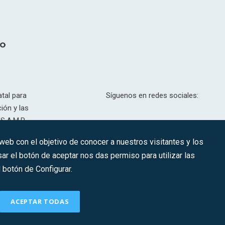
tal para
Síguenos en redes sociales:
ión y las
S.A.M.P.
drid, T,
 web con el objetivo de conocer a nuestros visitantes y los
201.307.
ar el botón de aceptar nos das permiso para utilizar las
CONTACTO
botón de Configurar.
ACEPTAR TODAS
Política de Cookies