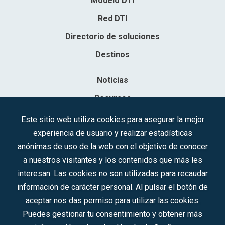
Modelo DTI
Red DTI
Directorio de soluciones
Destinos
Noticias
Recursos
Contacto
Este sitio web utiliza cookies para asegurar la mejor
experiencia de usuario y realizar estadísticas
Sociedad Mercantil Estatal para la Gestión de la Innovación y las
anónimas de uso de la web con el objetivo de conocer
Tecnologías Turísticas, S.A.M.P.
a nuestros visitantes y los contenidos que más les
Inscrita en el R.M. de Madrid, T, 12593, Se. 8, F. 129, H. 201.307.
interesan. Las cookies no son utilizadas para recaudar
C.I.F.: A-81/874.984
información de carácter personal. Al pulsar el botón de
aceptar nos das permiso para utilizar las cookies.
Síguenos en redes sociales:
Puedes gestionar tu consentimiento y obtener más