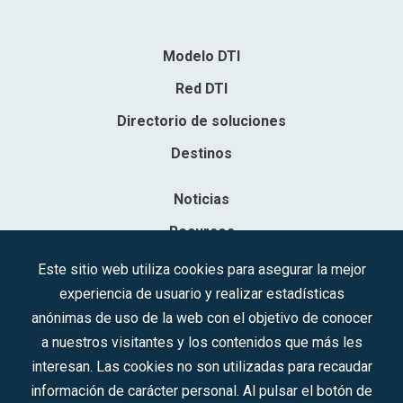
Modelo DTI
Red DTI
Directorio de soluciones
Destinos
Noticias
Recursos
Contacto
Este sitio web utiliza cookies para asegurar la mejor
experiencia de usuario y realizar estadísticas
Sociedad Mercantil Estatal para la Gestión de la Innovación y las
anónimas de uso de la web con el objetivo de conocer
Tecnologías Turísticas, S.A.M.P.
a nuestros visitantes y los contenidos que más les
Inscrita en el R.M. de Madrid, T, 12593, Se. 8, F. 129, H. 201.307.
interesan. Las cookies no son utilizadas para recaudar
C.I.F.: A-81/874.984
información de carácter personal. Al pulsar el botón de