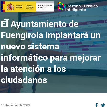
Saltar
Inicio
al
contenido
Menú
El Ayuntamiento de
Fuengirola implantará un
nuevo sistema
informático para mejorar
la atención a los
ciudadanos
14 de marzo de 2023