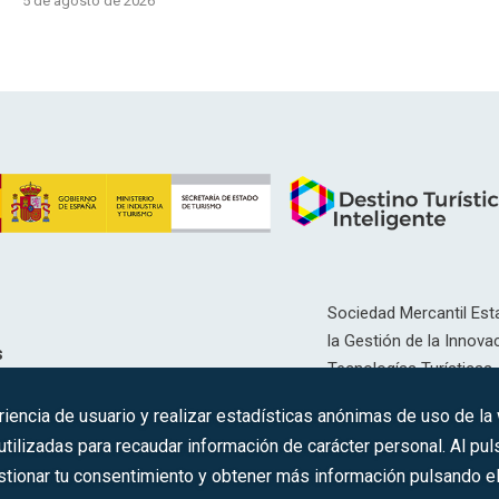
5 de agosto de 2026
Sociedad Mercantil Esta
la Gestión de la Innovac
s
Tecnologías Turísticas, 
Inscrita en el R.M. de Ma
riencia de usuario y realizar estadísticas anónimas de uso de la
12593, Se. 8, F. 129, H. 
ilizadas para recaudar información de carácter personal. Al puls
tionar tu consentimiento y obtener más información pulsando el 
C.I.F.: A-81/874.984