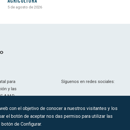
AGRICULTURA
5 de agosto de 2026
tal para
Síguenos en redes sociales:
ión y las
S.A.M.P.
drid, T,
 web con el objetivo de conocer a nuestros visitantes y los
201.307.
ar el botón de aceptar nos das permiso para utilizar las
CONTACTO
botón de Configurar.