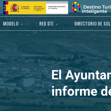
Saltar
Inicio
al
contenido
MODELO
RED DTI
DIRECTORIO DE SO
El Ayunta
informe d