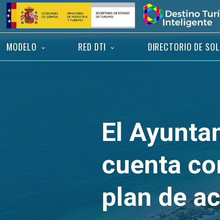
Saltar
Inicio
al
contenido
MODELO
RED DTI
DIRECTORIO DE SO
El Ayunta
cuenta co
plan de a