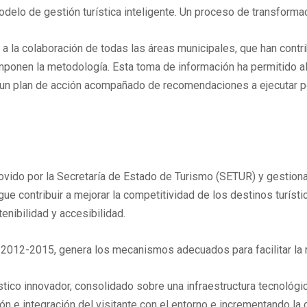
modelo de gestión turística inteligente. Un proceso de transform
a la colaboración de todas las áreas municipales, que han contri
mponen la metodología. Esta toma de información ha permitido a
r un plan de acción acompañado de recomendaciones a ejecutar po
ovido por la Secretaría de Estado de Turismo (SETUR) y gestionad
ue contribuir a mejorar la competitividad de los destinos turísti
enibilidad y accesibilidad.
smo 2012-2015, genera los mecanismos adecuados para facilitar la
ístico innovador, consolidado sobre una infraestructura tecnológi
cción e integración del visitante con el entorno e incrementando la