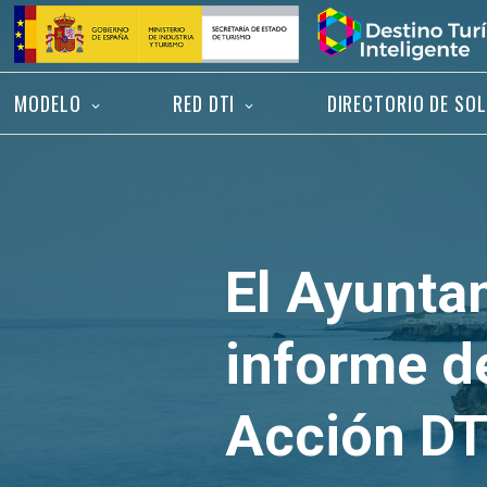
Saltar
Inicio
al
contenido
MODELO
RED DTI
DIRECTORIO DE SO
El Ayunta
informe d
Acción DT