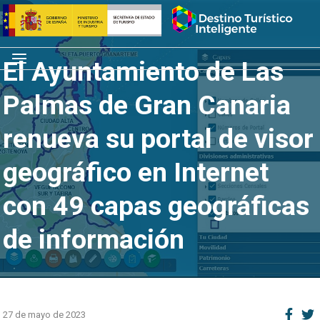
Saltar
Inicio
al
contenido
Menú
El Ayuntamiento de Las
Palmas de Gran Canaria
renueva su portal de visor
geográfico en Internet
con 49 capas geográficas
de información
27 de mayo de 2023