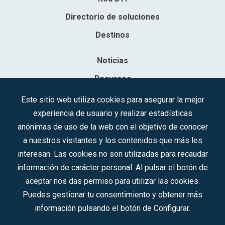
Directorio de soluciones
Destinos
Noticias
Recursos
Contacto
Este sitio web utiliza cookies para asegurar la mejor
experiencia de usuario y realizar estadísticas
Sociedad Mercantil Estatal para la Gestión de la Innovación y las
anónimas de uso de la web con el objetivo de conocer
Tecnologías Turísticas, S.A.M.P.
a nuestros visitantes y los contenidos que más les
Inscrita en el R.M. de Madrid, T, 12593, Se. 8, F. 129, H. 201.307.
interesan. Las cookies no son utilizadas para recaudar
C.I.F.: A-81/874.984
información de carácter personal. Al pulsar el botón de
aceptar nos das permiso para utilizar las cookies.
Síguenos en redes sociales:
Puedes gestionar tu consentimiento y obtener más
información pulsando el botón de Configurar.