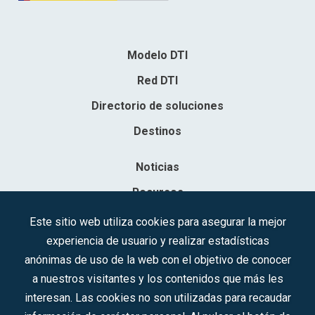
Modelo DTI
Red DTI
Directorio de soluciones
Destinos
Noticias
Recursos
Contacto
Este sitio web utiliza cookies para asegurar la mejor
experiencia de usuario y realizar estadísticas
Sociedad Mercantil Estatal para la Gestión de la Innovación y las
anónimas de uso de la web con el objetivo de conocer
Tecnologías Turísticas, S.A.M.P.
a nuestros visitantes y los contenidos que más les
Inscrita en el R.M. de Madrid, T, 12593, Se. 8, F. 129, H. 201.307.
interesan. Las cookies no son utilizadas para recaudar
C.I.F.: A-81/874.984