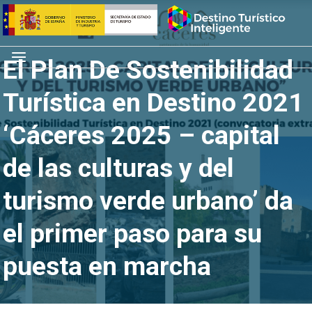
Saltar
Inicio
al
contenido
Menú
El Plan De Sostenibilidad
Turística en Destino 2021
‘Cáceres 2025 – capital
de las culturas y del
turismo verde urbano’ da
el primer paso para su
puesta en marcha