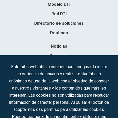
Modelo DTI
Red DTI
Directorio de soluciones
Destinos
Noticias
Recursos
Contacto
Este sitio web utiliza cookies para asegurar la mejor
experiencia de usuario y realizar estadísticas
Sociedad Mercantil Estatal para la Gestión de la Innovación y las
anónimas de uso de la web con el objetivo de conocer
Tecnologías Turísticas, S.A.M.P.
a nuestros visitantes y los contenidos que más les
Inscrita en el R.M. de Madrid, T, 12593, Se. 8, F. 129, H. 201.307.
interesan. Las cookies no son utilizadas para recaudar
C.I.F.: A-81/874.984
información de carácter personal. Al pulsar el botón de
aceptar nos das permiso para utilizar las cookies.
Síguenos en redes sociales:
Puedes gestionar tu consentimiento y obtener más