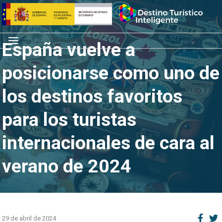
Saltar
Inicio
al
contenido
Menú
España vuelve a
posicionarse como uno de
los destinos favoritos
para los turistas
internacionales de cara al
verano de 2024
29 de abril de 2024