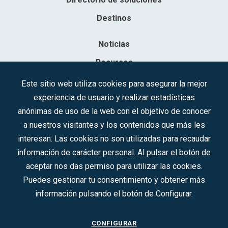
Destinos
Noticias
Recursos
Contacto
Este sitio web utiliza cookies para asegurar la mejor
experiencia de usuario y realizar estadísticas
Sociedad Mercantil Estatal para la Gestión de la Innovación y las
anónimas de uso de la web con el objetivo de conocer
Tecnologías Turísticas, S.A.M.P.
a nuestros visitantes y los contenidos que más les
Inscrita en el R.M. de Madrid, T, 12593, Se. 8, F. 129, H. 201.307.
interesan. Las cookies no son utilizadas para recaudar
C.I.F.: A-81/874.984
información de carácter personal. Al pulsar el botón de
aceptar nos das permiso para utilizar las cookies.
Síguenos en redes sociales:
Puedes gestionar tu consentimiento y obtener más
información pulsando el botón de Configurar.
CONTACTO
CONFIGURAR