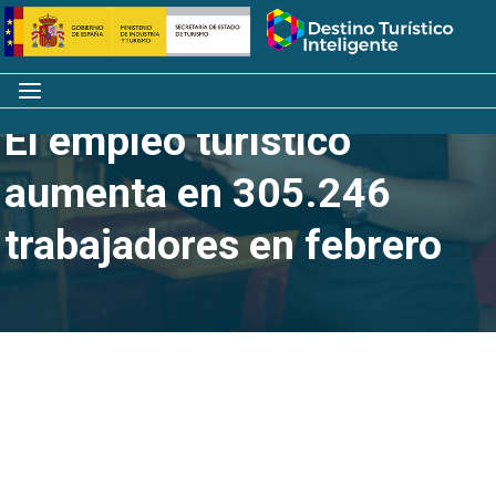
Saltar
Inicio
al
contenido
Menú
El empleo turístico
aumenta en 305.246
trabajadores en febrero