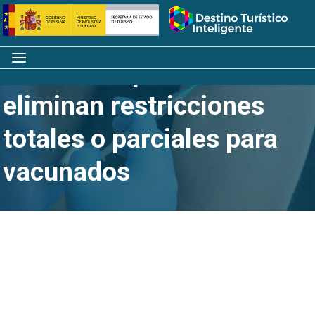
Saltar
Inicio
al
contenido
Menú
Más de 25 países
eliminan restricciones
totales o parciales para
vacunados