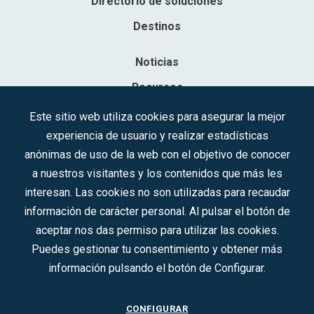
Directorio de soluciones
Destinos
Noticias
Recursos
Contacto
Este sitio web utiliza cookies para asegurar la mejor
experiencia de usuario y realizar estadísticas
Sociedad Mercantil Estatal para la Gestión de la Innovación y las
anónimas de uso de la web con el objetivo de conocer
Tecnologías Turísticas, S.A.M.P.
a nuestros visitantes y los contenidos que más les
Inscrita en el R.M. de Madrid, T, 12593, Se. 8, F. 129, H. 201.307.
interesan. Las cookies no son utilizadas para recaudar
C.I.F.: A-81/874.984
información de carácter personal. Al pulsar el botón de
aceptar nos das permiso para utilizar las cookies.
Síguenos en redes sociales:
Puedes gestionar tu consentimiento y obtener más
información pulsando el botón de Configurar.
CONTACTO
CONFIGURAR