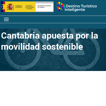
Saltar
Inicio
al
contenido
Menú
Cantabria apuesta por la
movilidad sostenible