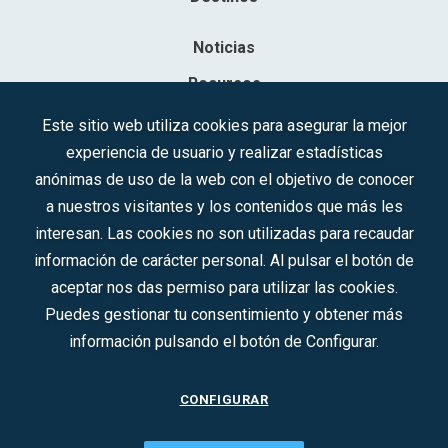
Noticias
Recursos
Contacto
Este sitio web utiliza cookies para asegurar la mejor
experiencia de usuario y realizar estadísticas
Sociedad Mercantil Estatal para la Gestión de la Innovación y las
anónimas de uso de la web con el objetivo de conocer
Tecnologías Turísticas, S.A.M.P.
a nuestros visitantes y los contenidos que más les
Inscrita en el R.M. de Madrid, T, 12593, Se. 8, F. 129, H. 201.307.
interesan. Las cookies no son utilizadas para recaudar
C.I.F.: A-81/874.984
información de carácter personal. Al pulsar el botón de
aceptar nos das permiso para utilizar las cookies.
Síguenos en redes sociales:
Puedes gestionar tu consentimiento y obtener más
información pulsando el botón de Configurar.
CONTACTO
CONFIGURAR