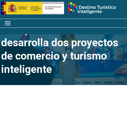
Saltar
Inicio
al
contenido
Menú
La Diputación de Huelva
desarrolla dos proyectos
de comercio y turismo
inteligente