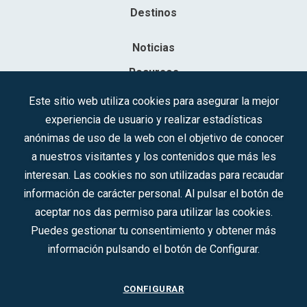
Destinos
Noticias
Recursos
Contacto
Este sitio web utiliza cookies para asegurar la mejor
experiencia de usuario y realizar estadísticas
Sociedad Mercantil Estatal para la Gestión de la Innovación y las
anónimas de uso de la web con el objetivo de conocer
Tecnologías Turísticas, S.A.M.P.
a nuestros visitantes y los contenidos que más les
Inscrita en el R.M. de Madrid, T, 12593, Se. 8, F. 129, H. 201.307.
interesan. Las cookies no son utilizadas para recaudar
C.I.F.: A-81/874.984
información de carácter personal. Al pulsar el botón de
aceptar nos das permiso para utilizar las cookies.
Síguenos en redes sociales:
Puedes gestionar tu consentimiento y obtener más
información pulsando el botón de Configurar.
CONTACTO
CONFIGURAR