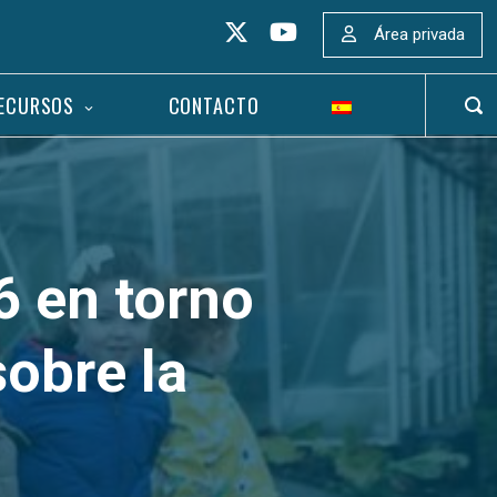
Área privada
ECURSOS
CONTACTO
ABR
BAR
DE
BÚS
6 en torno
sobre la