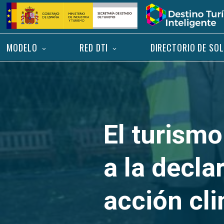
Saltar
Inicio
al
contenido
MODELO
RED DTI
DIRECTORIO DE SO
El turism
a la decla
acción cl