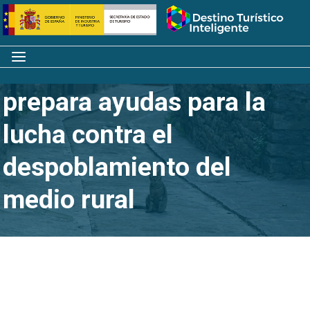
Saltar
Inicio
al
contenido
Menú
La Junta de Andalucía
prepara ayudas para la
lucha contra el
despoblamiento del
medio rural