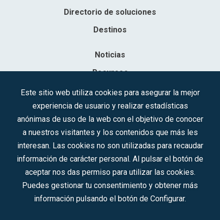
Directorio de soluciones
Destinos
Noticias
Recursos
Contacto
Este sitio web utiliza cookies para asegurar la mejor
experiencia de usuario y realizar estadísticas
Sociedad Mercantil Estatal para la Gestión de la Innovación y las
anónimas de uso de la web con el objetivo de conocer
Tecnologías Turísticas, S.A.M.P.
a nuestros visitantes y los contenidos que más les
Inscrita en el R.M. de Madrid, T, 12593, Se. 8, F. 129, H. 201.307.
interesan. Las cookies no son utilizadas para recaudar
C.I.F.: A-81/874.984
información de carácter personal. Al pulsar el botón de
aceptar nos das permiso para utilizar las cookies.
Síguenos en redes sociales:
Puedes gestionar tu consentimiento y obtener más
información pulsando el botón de Configurar.