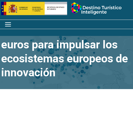
Saltar
Inicio
al
contenido
Menú
Más de 90 millones de
euros para impulsar los
ecosistemas europeos de
innovación