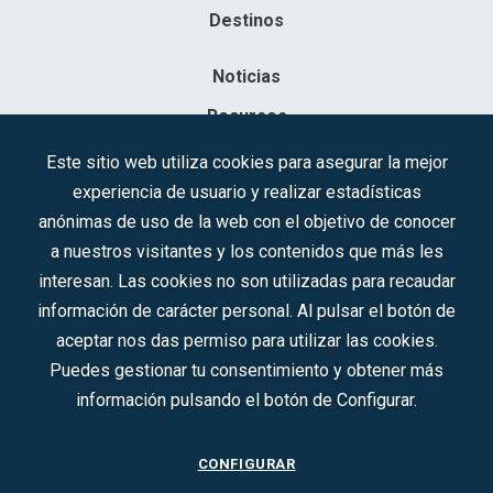
Destinos
Noticias
Recursos
Contacto
Este sitio web utiliza cookies para asegurar la mejor
experiencia de usuario y realizar estadísticas
Sociedad Mercantil Estatal para la Gestión de la Innovación y las
anónimas de uso de la web con el objetivo de conocer
Tecnologías Turísticas, S.A.M.P.
a nuestros visitantes y los contenidos que más les
Inscrita en el R.M. de Madrid, T, 12593, Se. 8, F. 129, H. 201.307.
interesan. Las cookies no son utilizadas para recaudar
C.I.F.: A-81/874.984
información de carácter personal. Al pulsar el botón de
aceptar nos das permiso para utilizar las cookies.
Síguenos en redes sociales:
Puedes gestionar tu consentimiento y obtener más
información pulsando el botón de Configurar.
CONTACTO
CONFIGURAR