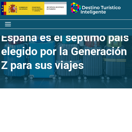
Saltar
Inicio
al
contenido
Menú
España es el séptimo país
elegido por la Generación
Z para sus viajes