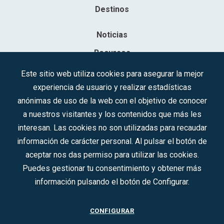
Destinos
Noticias
Recursos
Contacto
Este sitio web utiliza cookies para asegurar la mejor
experiencia de usuario y realizar estadísticas
Sociedad Mercantil Estatal para la Gestión de la Innovación y las
anónimas de uso de la web con el objetivo de conocer
Tecnologías Turísticas, S.A.M.P.
a nuestros visitantes y los contenidos que más les
Inscrita en el R.M. de Madrid, T, 12593, Se. 8, F. 129, H. 201.307.
interesan. Las cookies no son utilizadas para recaudar
C.I.F.: A-81/874.984
información de carácter personal. Al pulsar el botón de
aceptar nos das permiso para utilizar las cookies.
Síguenos en redes sociales:
Puedes gestionar tu consentimiento y obtener más
información pulsando el botón de Configurar.
CONTACTO
CONFIGURAR