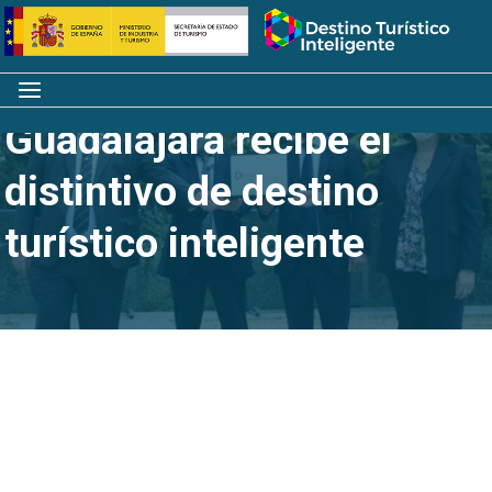
Saltar
Inicio
al
contenido
Menú
Guadalajara recibe el
distintivo de destino
turístico inteligente