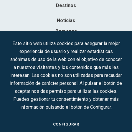
Destinos
Noticias
Recursos
Contacto
Este sitio web utiliza cookies para asegurar la mejor
experiencia de usuario y realizar estadísticas
Sociedad Mercantil Estatal para la Gestión de la Innovación y las
anónimas de uso de la web con el objetivo de conocer
Tecnologías Turísticas, S.A.M.P.
a nuestros visitantes y los contenidos que más les
Inscrita en el R.M. de Madrid, T, 12593, Se. 8, F. 129, H. 201.307.
interesan. Las cookies no son utilizadas para recaudar
C.I.F.: A-81/874.984
información de carácter personal. Al pulsar el botón de
aceptar nos das permiso para utilizar las cookies.
Síguenos en redes sociales:
Puedes gestionar tu consentimiento y obtener más
información pulsando el botón de Configurar.
CONTACTO
CONFIGURAR