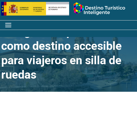
Saltar
Inicio
al
contenido
Menú
Zaragoza se promociona
como destino accesible
para viajeros en silla de
ruedas