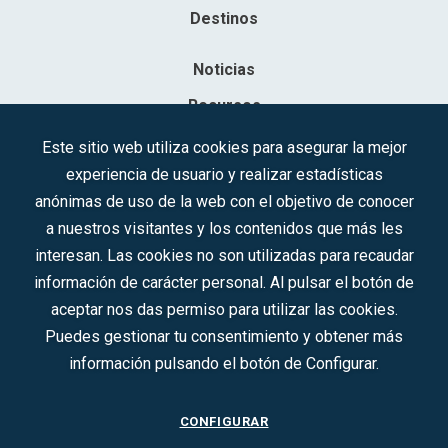
Destinos
Noticias
Recursos
Contacto
Este sitio web utiliza cookies para asegurar la mejor
experiencia de usuario y realizar estadísticas
Sociedad Mercantil Estatal para la Gestión de la Innovación y las
anónimas de uso de la web con el objetivo de conocer
Tecnologías Turísticas, S.A.M.P.
a nuestros visitantes y los contenidos que más les
Inscrita en el R.M. de Madrid, T, 12593, Se. 8, F. 129, H. 201.307.
interesan. Las cookies no son utilizadas para recaudar
C.I.F.: A-81/874.984
información de carácter personal. Al pulsar el botón de
aceptar nos das permiso para utilizar las cookies.
Síguenos en redes sociales:
Puedes gestionar tu consentimiento y obtener más
información pulsando el botón de Configurar.
CONTACTO
CONFIGURAR