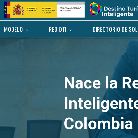
Saltar
Inicio
al
contenido
MODELO
RED DTI
DIRECTORIO DE SO
Nace la Re
Inteligent
Colombia