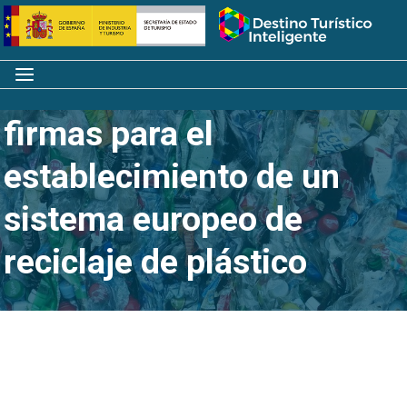
Saltar
Inicio
al
contenido
Menú
Se inicia la recogida de
firmas para el
establecimiento de un
sistema europeo de
reciclaje de plástico