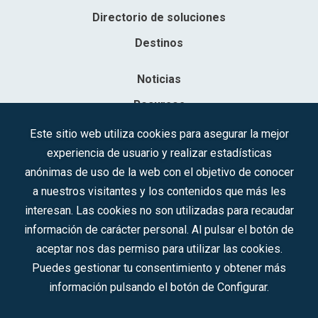
Directorio de soluciones
Destinos
Noticias
Recursos
Contacto
Este sitio web utiliza cookies para asegurar la mejor
experiencia de usuario y realizar estadísticas
Sociedad Mercantil Estatal para la Gestión de la Innovación y las
anónimas de uso de la web con el objetivo de conocer
Tecnologías Turísticas, S.A.M.P.
a nuestros visitantes y los contenidos que más les
Inscrita en el R.M. de Madrid, T, 12593, Se. 8, F. 129, H. 201.307.
interesan. Las cookies no son utilizadas para recaudar
C.I.F.: A-81/874.984
información de carácter personal. Al pulsar el botón de
aceptar nos das permiso para utilizar las cookies.
Síguenos en redes sociales:
Puedes gestionar tu consentimiento y obtener más
información pulsando el botón de Configurar.