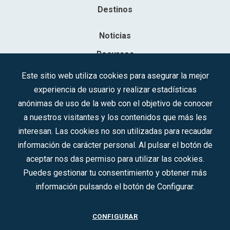
Destinos
Noticias
Recursos
Contacto
Este sitio web utiliza cookies para asegurar la mejor
experiencia de usuario y realizar estadísticas
Sociedad Mercantil Estatal para la Gestión de la Innovación y las
anónimas de uso de la web con el objetivo de conocer
Tecnologías Turísticas, S.A.M.P.
a nuestros visitantes y los contenidos que más les
Inscrita en el R.M. de Madrid, T, 12593, Se. 8, F. 129, H. 201.307.
interesan. Las cookies no son utilizadas para recaudar
C.I.F.: A-81/874.984
información de carácter personal. Al pulsar el botón de
aceptar nos das permiso para utilizar las cookies.
Síguenos en redes sociales:
Puedes gestionar tu consentimiento y obtener más
información pulsando el botón de Configurar.
CONTACTO
CONFIGURAR