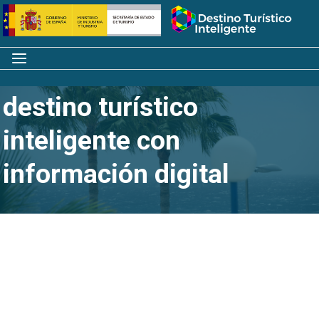
Saltar
Inicio
al
contenido
Menú
DATALAB fomenta el
destino turístico
inteligente con
información digital