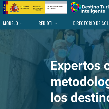
Saltar
Inicio
al
contenido
MODELO
RED DTI
DIRECTORIO DE SO
Expertos 
metodolog
los destin