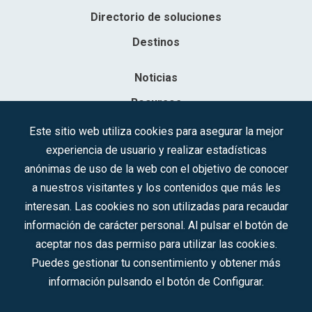
Directorio de soluciones
Destinos
Noticias
Recursos
Contacto
Este sitio web utiliza cookies para asegurar la mejor
experiencia de usuario y realizar estadísticas
Sociedad Mercantil Estatal para la Gestión de la Innovación y las
anónimas de uso de la web con el objetivo de conocer
Tecnologías Turísticas, S.A.M.P.
a nuestros visitantes y los contenidos que más les
Inscrita en el R.M. de Madrid, T, 12593, Se. 8, F. 129, H. 201.307.
interesan. Las cookies no son utilizadas para recaudar
C.I.F.: A-81/874.984
información de carácter personal. Al pulsar el botón de
aceptar nos das permiso para utilizar las cookies.
Síguenos en redes sociales:
Puedes gestionar tu consentimiento y obtener más
información pulsando el botón de Configurar.