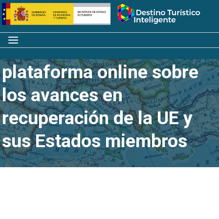
Saltar
Inicio
al
contenido
Menú
En marcha una
plataforma online sobre
los avances en
recuperación de la UE y
sus Estados miembros