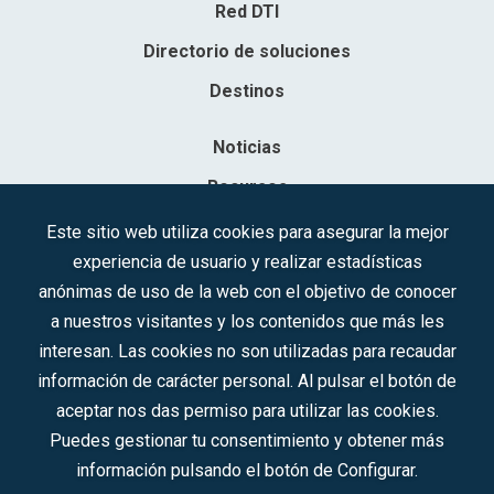
Red DTI
Directorio de soluciones
Destinos
Noticias
Recursos
Contacto
Este sitio web utiliza cookies para asegurar la mejor
experiencia de usuario y realizar estadísticas
Sociedad Mercantil Estatal para la Gestión de la Innovación y las
anónimas de uso de la web con el objetivo de conocer
Tecnologías Turísticas, S.A.M.P.
a nuestros visitantes y los contenidos que más les
Inscrita en el R.M. de Madrid, T, 12593, Se. 8, F. 129, H. 201.307.
interesan. Las cookies no son utilizadas para recaudar
C.I.F.: A-81/874.984
información de carácter personal. Al pulsar el botón de
aceptar nos das permiso para utilizar las cookies.
Síguenos en redes sociales:
Puedes gestionar tu consentimiento y obtener más
información pulsando el botón de Configurar.