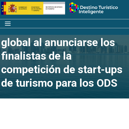
Saltar
Inicio
al
contenido
Menú
Exhibición de talento
global al anunciarse los
finalistas de la
competición de start-ups
de turismo para los ODS