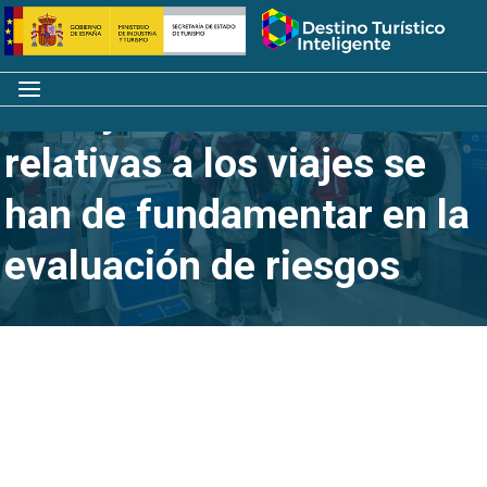
Saltar
Inicio
al
contenido
Menú
OMT y OMS: las medidas
relativas a los viajes se
han de fundamentar en la
evaluación de riesgos