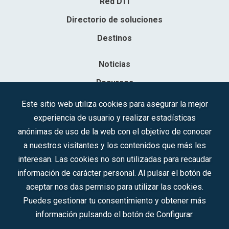
Red DTI
Directorio de soluciones
Destinos
Noticias
Recursos
Contacto
Este sitio web utiliza cookies para asegurar la mejor
experiencia de usuario y realizar estadísticas
Sociedad Mercantil Estatal para la Gestión de la Innovación y las
anónimas de uso de la web con el objetivo de conocer
Tecnologías Turísticas, S.A.M.P.
a nuestros visitantes y los contenidos que más les
Inscrita en el R.M. de Madrid, T, 12593, Se. 8, F. 129, H. 201.307.
interesan. Las cookies no son utilizadas para recaudar
C.I.F.: A-81/874.984
información de carácter personal. Al pulsar el botón de
aceptar nos das permiso para utilizar las cookies.
Síguenos en redes sociales:
Puedes gestionar tu consentimiento y obtener más
información pulsando el botón de Configurar.